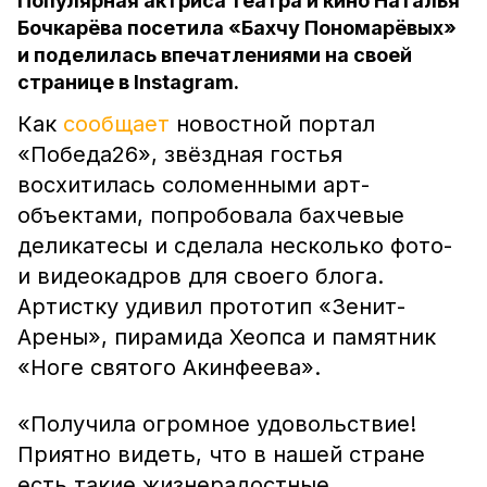
Популярная актриса театра и кино Наталья
Бочкарёва посетила «Бахчу Пономарёвых»
и поделилась впечатлениями на своей
странице в Instagram.
Как
сообщает
новостной портал
«Победа26», звёздная гостья
восхитилась соломенными арт-
объектами, попробовала бахчевые
деликатесы и сделала несколько фото-
и видеокадров для своего блога.
Артистку удивил прототип «Зенит-
Арены», пирамида Хеопса и памятник
«Ноге святого Акинфеева».
«Получила огромное удовольствие!
Приятно видеть, что в нашей стране
есть такие жизнерадостные,