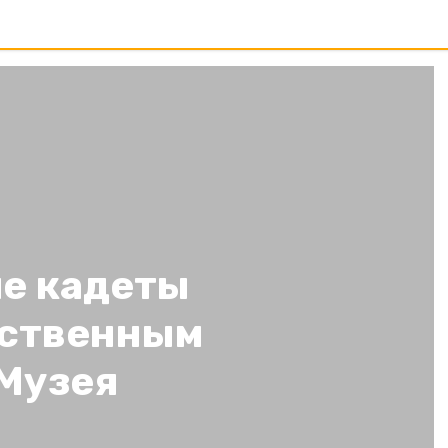
е кадеты
ественным
 Музея