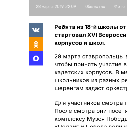
28 марта 2019, 22:09
Общество
Фото:
Ребята из 18-й школы от
стартовал XVI Всеросси
корпусов и школ.
29 марта ставропольцы 
чтобы принять участие в
кадетских корпусов. В 
школьников из разных р
шеренгам задаст оркест
Для участников смотра 
После смотра они посет
комплексу Музея Победы
«Подвиг и Победа велик