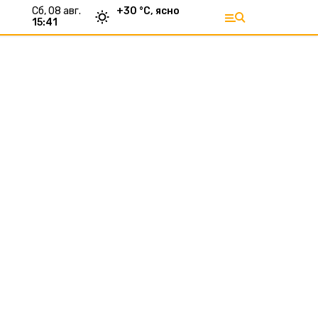
сб, 08 авг.
+
30
°С,
ясно
15:41