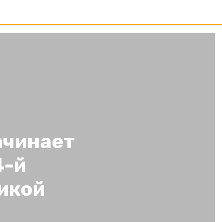
ачинает
4-й
икой