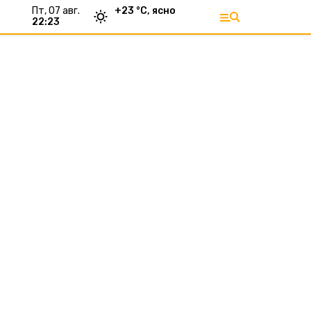
пт, 07 авг.
+
23
°С,
ясно
22:23