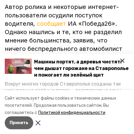
Автор ролика и некоторые интернет-
пользователи осудили поступок
водителя,
сообщает
ИА «Победа26».
Однако нашлись и те, кто не разделил
мнение большинства, заявив, что
ничего беспредельного автомобилист
не сотворил.
Машины портят, а деревья чистят:
чем дышат горожане на Ставрополье
Напомним, ранее семь жителей
и помогает ли зелёный щит
Труновского района
пострадали
в ДТП в
Вокруг многих городов Ставрополья созданы так
Изобильненском округе.
называемые зелёные пояса — лесопарковые зоны,
снижающие негативное воздействие выхлопных
Сайт использует файлы cookies и технических данных
газов на атмосферу. Справляются ли они с
Видео - izobil26
посетителей.
Продолжая пользоваться сайтом, Вы
постоянно растущим потоком автотранспорта и
соглашаетесь с
Политикой конфиденциальности
каким воздухом дышат жители края, узнала
Принять
корреспондент «Победы26».
Авторы:
Дмитрий Елшанский