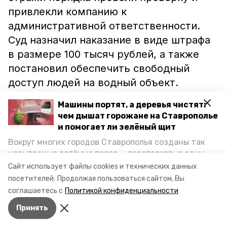
привлекли компанию к
административной ответственности.
Суд назначил наказание в виде штрафа
в размере 100 тысяч рублей, а также
постановил обеспечить свободный
доступ людей на водный объект.
Машины портят, а деревья чистят:
чем дышат горожане на Ставрополье
и помогает ли зелёный щит
Напомним, ранее под санкции попала
Вокруг многих городов Ставрополья созданы так
изобильненская аптека. Её
наказали
за
называемые зелёные пояса — лесопарковые зоны,
отсутствие необходимых
снижающие негативное воздействие выхлопных
Сайт использует файлы cookies и технических данных
газов на атмосферу. Справляются ли они с
медикаментов.
посетителей.
Продолжая пользоваться сайтом, Вы
постоянно растущим потоком автотранспорта и
соглашаетесь с
Политикой конфиденциальности
каким воздухом дышат жители края, узнала
Принять
корреспондент «Победы26».
Авторы:
Сергей Сыровацкий