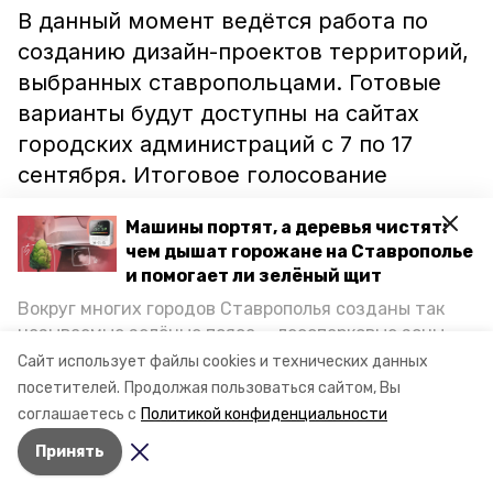
В данный момент ведётся работа по
созданию дизайн-проектов территорий,
выбранных ставропольцами. Готовые
варианты будут доступны на сайтах
городских администраций с 7 по 17
сентября. Итоговое голосование
состоится 22 сентября в День города и
Машины портят, а деревья чистят:
Края.
чем дышат горожане на Ставрополье
и помогает ли зелёный щит
Ранее сообщалось, что ставропольские
Вокруг многих городов Ставрополья созданы так
предприниматели получат возможность
называемые зелёные пояса — лесопарковые зоны,
сэкономить
на вывозе технических
снижающие негативное воздействие выхлопных
Сайт использует файлы cookies и технических данных
газов на атмосферу. Справляются ли они с
коммунальных отходов.
посетителей.
Продолжая пользоваться сайтом, Вы
постоянно растущим потоком автотранспорта и
соглашаетесь с
Политикой конфиденциальности
каким воздухом дышат жители края, узнала
Принять
корреспондент «Победы26».
Авторы:
Наталья Саенко