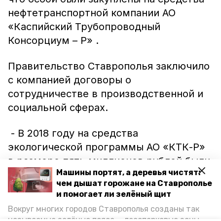
нефтетранспортной компании АО
«Каспийский Трубопроводный
Консорциум – Р» .
Правительство Ставрополья заключило
с компанией договоры о
сотрудничестве в производственной и
социальной сферах.
- В 2018 году на средства
экологической программы АО «КТК-Р»
в размере пять миллионов рублей были
Машины портят, а деревья чистят:
закуплены 35 особей пятнистого и
чем дышат горожане на Ставрополье
благородного оленей для природных
и помогает ли зелёный щит
заказников «Лесная дача», «Русский
Вокруг многих городов Ставрополья созданы так
лес» и «Бугунтинский, - сообщили в
называемые зелёные пояса — лесопарковые зоны,