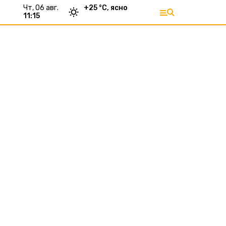
чт, 06 авг.
+
25
°С,
ясно
11:15