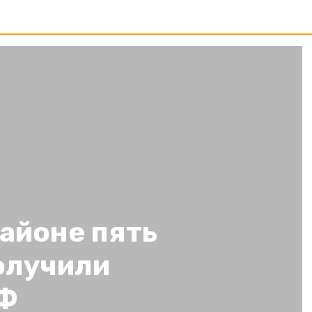
айоне пять
олучили
РФ