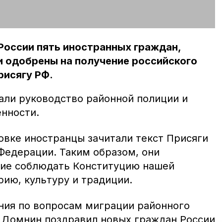
России пять иностранных граждан,
и одобрены на получение российского
рисягу РФ.
али руководство районной полиции и
нности.
овке иностранцы зачитали текст Присяги
Федерации. Таким образом, они
ние соблюдать Конституцию нашей
рию, культуру и традиции.
ния по вопросам миграции районного
 Домнин поздравил новых граждан России