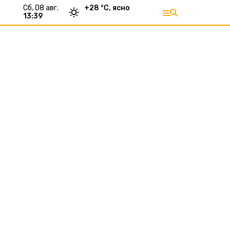
сб, 08 авг.
+
28
°С,
ясно
13:39