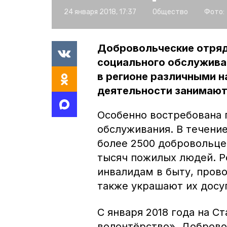
24 января 2018, 17:37
Общество
Фото:
Добровольческие отряд
социального обслуживан
в регионе различными 
деятельности занимаютс
Особенно востребована 
обслуживания. В течение
более 2500 добровольце
тысяч пожилых людей. Р
инвалидам в быту, пров
также украшают их досуг
С января 2018 года на 
волонтёрство». Доброво