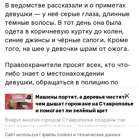
В ведомстве рассказали и о приметах
девушки — у неё серые глаза, длинные
тёмные волосы. В тот день она была
одета в коричневую куртку до колен,
синие джинсы и чёрные сапоги. Кроме
того, на шее у девочки шрам от ожога.
Правоохранители просят всех, кто что-
либо знает о местонахождении
девушки, обращаться в полицию по
телефону 02.
Машины портят, а деревья чистят:
чем дышат горожане на Ставрополье
Ранее сообщалось, что родственники
и помогает ли зелёный щит
Владислава Манукова, который
пропал
Вокруг многих городов Ставрополья созданы так
в сентябре
прошлого года, объявили
называемые зелёные пояса — лесопарковые зоны,
вознаграждение за информацию о его
снижающие негативное воздействие выхлопных
Сайт использует файлы cookies и технических данных