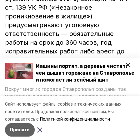
ст. 139 УК РФ («Незаконное
проникновение в жилище»)
предусматривают уголовную
ответственность — обязательные
работы на срок до 360 часов, год
исправительных работ либо арест до
трёх месяцев.
Машины портят, а деревья чистят:
чем дышат горожане на Ставрополье
Ранее информационный портал
и помогает ли зелёный щит
Труновского района сообщал, что судья
Вокруг многих городов Ставрополья созданы так
назначил штраф мужчине, который
называемые зелёные пояса — лесопарковые зоны,
выбил дверь ногой
в доме бывшей
снижающие негативное воздействие выхлопных
Сайт использует файлы cookies и технических данных
газов на атмосферу. Справляются ли они с
супруги.
посетителей.
Продолжая пользоваться сайтом, Вы
постоянно растущим потоком автотранспорта и
соглашаетесь с
Политикой конфиденциальности
каким воздухом дышат жители края, узнала
Принять
корреспондент «Победы26».
Авторы:
Ольга Самсонова