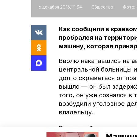
6 декабря 2016, 11:34
Общество
Фото:
Как сообщили в краево
пробрался на территори
машину, которая прина
Вволю накатавшись на ав
центральной больницы и 
долго скрываться от пр
вышло — он был задержа
того, он уже сознался в
возбудили уголовное де
владельцу.
Ранее сообщалось, что 
Машины
задержан мужчина
, кот