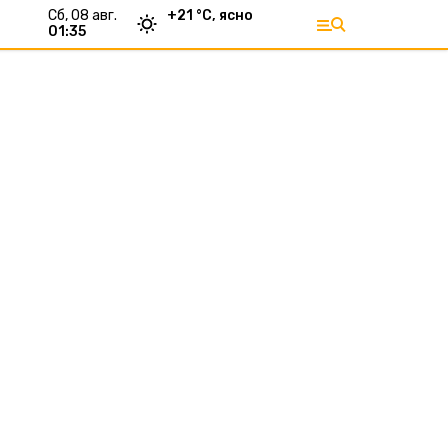
сб, 08 авг.
+
21
°С,
ясно
01:35