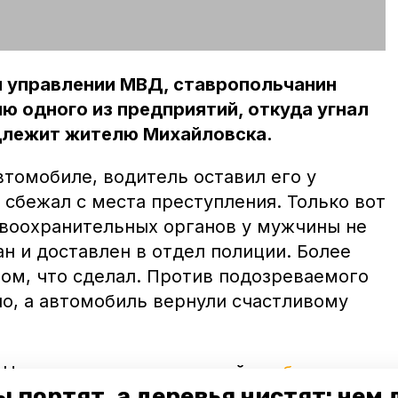
м управлении МВД, ставропольчанин
ю одного из предприятий, откуда угнал
длежит жителю Михайловска.
томобиле, водитель оставил его у
сбежал с места преступления. Только вот
авоохранительных органов у мужчины не
н и доставлен в отдел полиции. Более
 том, что сделал. Против подозреваемого
ло, а автомобиль вернули счастливому
в Новоалександровском районе
был
 портят, а деревья чистят: чем
орый украл автомобильный генератор. Он