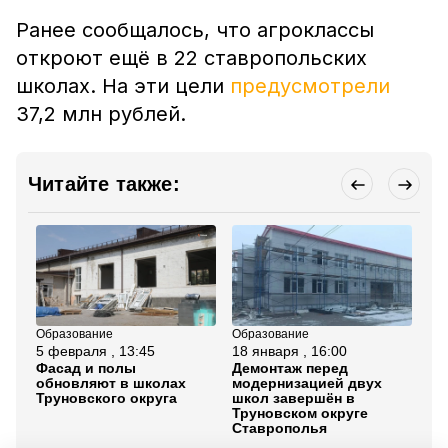
Ранее сообщалось, что агроклассы
откроют ещё в 22 ставропольских
школах. На эти цели
предусмотрели
37,2 млн рублей.
Читайте также:
Образование
Образование
Об
5 февраля , 13:45
18 января , 16:00
11
Фасад и полы
Демонтаж перед
Аг
обновляют в школах
модернизацией двух
ещ
Труновского округа
школ завершён в
Ст
Труновском округе
Ставрополья