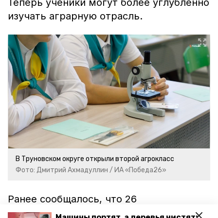
Теперь ученики могут более углубленно
изучать аграрную отрасль.
В Труновском округе открыли второй агрокласс
Фото: Дмитрий Ахмадуллин / ИА «Победа26»
Ранее сообщалось, что 26
старшеклассников
приняли участие
в
Машины портят, а деревья чистят: