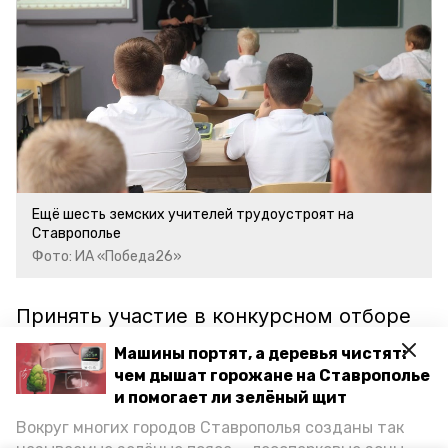
Ещё шесть земских учителей трудоустроят на
Ставрополье
Фото: ИА «Победа26»
Принять участие в конкурсном отборе
можно до 22 апреля. Подробнее об
Машины портят, а деревья чистят:
условиях подачи завки читайте в
чем дышат горожане на Ставрополье
материале
и помогает ли зелёный щит
«Победы26»
.
Вокруг многих городов Ставрополья созданы так