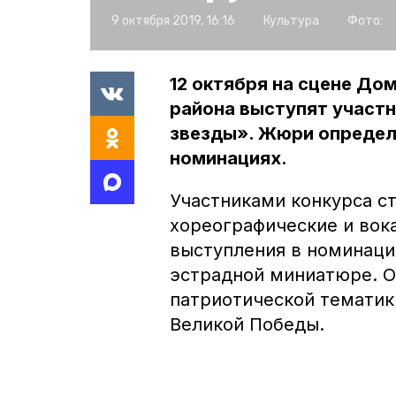
9 октября 2019, 16:16
Культура
Фото:
12 октября на сцене До
района выступят участн
звезды». Жюри определ
номинациях.
Участниками конкурса ст
хореографические и вок
выступления в номинаци
эстрадной миниатюре. О
патриотической темати
Великой Победы.