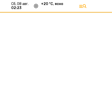
сб, 08 авг.
+
20
°С,
ясно
02:23