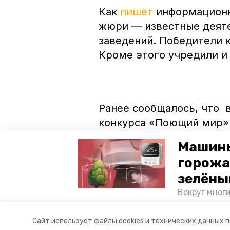
Как
пишет
информационно
жюри — известные деяте
заведений. Победители к
Кроме этого учредили и
Ранее сообщалось, что 
конкурса «Поющий мир».
музыкальных школ и шко
Машины
горожа
зелёны
Фото: министерство кул
Вокруг мног
лесопарковы
атмосферу. 
Авторы:
Ольга Самсонова
Сайт использует файлы cookies и технических данных 
и каким воз