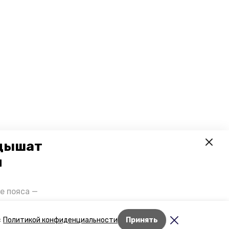
 дышат
и
е пояса —
газов на
отранспорта
Лента новостей
с
Политикой конфиденциальности
Принять
ды26».