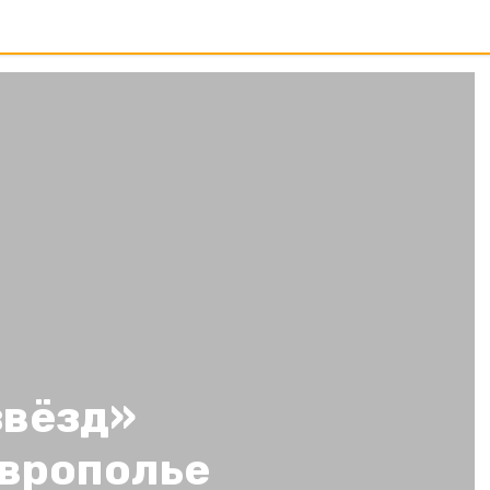
звёзд»
аврополье