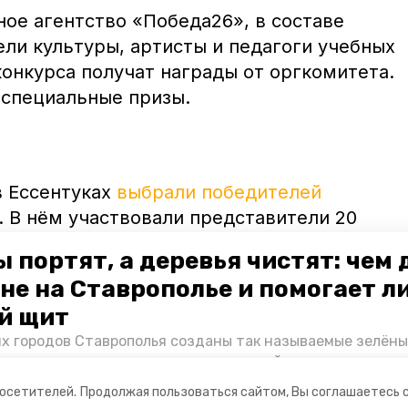
е агентство «Победа26», в составе
ли культуры, артисты и педагоги учебных
онкурса получат награды от оргкомитета.
 специальные призы.
в Ессентуках
выбрали победителей
 В нём участвовали представители 20
л искусств Ставропольского края.
 портят, а деревья чистят: чем
не на Ставрополье и помогает л
й щит
ьтуры СК
их городов Ставрополья созданы так называемые зелёны
е зоны, снижающие негативное воздействие выхлопных 
Справляются ли они с постоянно растущим потоком авт
посетителей.
Продолжая пользоваться сайтом, Вы соглашаетесь 
духом дышат жители края, узнала корреспондент «Побе