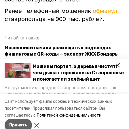
Ранее телефонный мошенник
обманул
ставропольца на 900 тыс. рублей.
Читайте также:
Мошенники начали размещать в подъездах
фишинговые QR-коды — эксперт ЖКХ Бондарь
МВД РФ предупреждает ставропольцев о новом
Машины портят, а деревья чистят:
вирусе от мошенников
чем дышат горожане на Ставрополье
и помогает ли зелёный щит
Лжеброкер обманул пенсионерку из Лермонтова
Вокруг многих городов Ставрополья созданы так
на 100 тыс. рублей
называемые зелёные пояса — лесопарковые зоны,
снижающие негативное воздействие выхлопных
Сайт использует файлы cookies и технических данных
газов на атмосферу. Справляются ли они с
посетителей.
Продолжая пользоваться сайтом, Вы
уголовное дело
мошенничество
постоянно растущим потоком автотранспорта и
соглашаетесь с
Политикой конфиденциальности
каким воздухом дышат жители края, узнала
Принять
корреспондент «Победы26».
Авторы:
Анастасия Михайловская