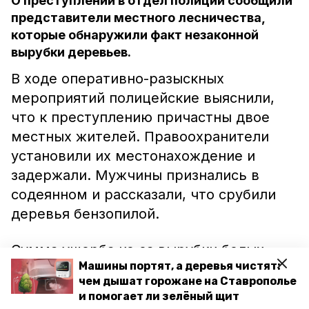
О преступлении в отдел полиции сообщили
представители местного лесничества,
которые обнаружили факт незаконной
вырубки деревьев.
В ходе оперативно-разыскных
мероприятий полицейские выяснили,
что к преступлению причастны двое
местных жителей. Правоохранители
установили их местонахождение и
задержали. Мужчины признались в
содеянном и рассказали, что срубили
деревья бензопилой.
Сумма ущерба из-за вырубки белых
Машины портят, а деревья чистят:
акций составила около 150 тысяч
чем дышат горожане на Ставрополье
рублей. Против жителей Труновского
и помогает ли зелёный щит
округа возбудили уголовное дело.