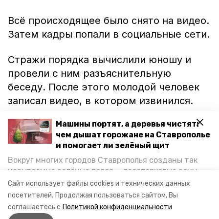
Всё происходящее было снято на видео.
Затем кадры попали в социальные сети.
Стражи порядка вычислили юношу и
провели с ним разъяснительную
беседу. После этого молодой человек
записал видео, в котором извинился.
Ролик также появился в сети.
Машины портят, а деревья чистят:
чем дышат горожане на Ставрополье
Сейчас правоохранители выясняют все
и помогает ли зелёный щит
обстоятельства произошедшего и
Вокруг многих городов Ставрополья созданы так
собирают доказательства.
называемые зелёные пояса — лесопарковые зоны,
Расследование уголовного дела
снижающие негативное воздействие выхлопных
Сайт использует файлы cookies и технических данных
газов на атмосферу. Справляются ли они с
продолжается.
посетителей.
Продолжая пользоваться сайтом, Вы
постоянно растущим потоком автотранспорта и
соглашаетесь с
Политикой конфиденциальности
каким воздухом дышат жители края, узнала