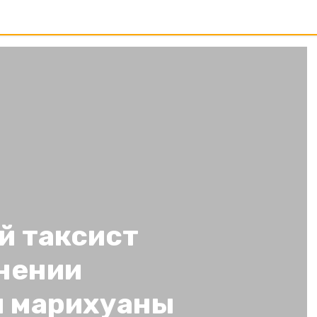
й таксист
анении
и марихуаны