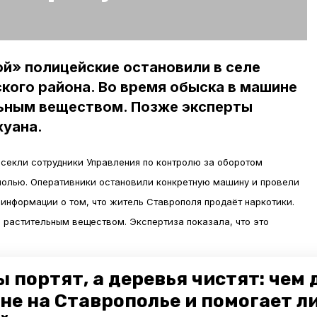
й» полицейские остановили в селе
кого района. Во время обыска в машине
льным веществом. Позже эксперты
хуана.
секли сотрудники Управления по контролю за оборотом
полью. Оперативники остановили конкретную машину и провели
 информации о том, что житель Ставрополя продаёт наркотики.
с растительным веществом. Экспертиза показала, что это
 портят, а деревья чистят: чем
фигурантом уголовного дела о покушении на незаконный сбыт
не на Ставрополье и помогает л
датайству следователя его отправили в изолятор, сообщили в ГУ