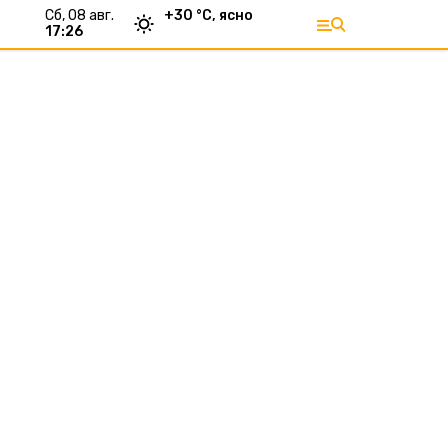
сб, 08 авг.
+
30
°С,
ясно
17:26