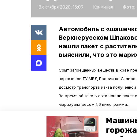
8 октября 2020, 15:09
Криминал
Фото:
Автомобиль с «шашечко
Верхнерусском Шпаковс
нашли пакет с растите
выяснили, что это мари
Сбыт запрещённых веществ в крае пре
наркотиков ГУ МВД России по Ставро
досмотр транспорта из-за полученной
Во время обыска в авто нашли пакет 
марихуана весом 1,6 килограмма.
Машины
Теперь житель краевой столицы стал 
горожа
наркотиков в крупном размере. По хо