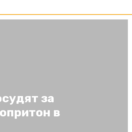
судят за
опритон в