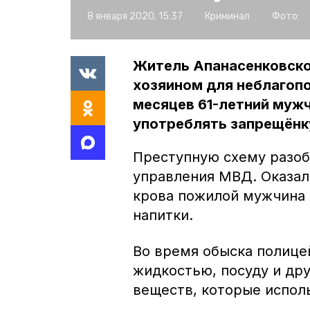
8 января 2020, 15:37
Криминал
Фото:
Житель Апанасенковско
хозяином для неблагоп
месяцев 61-летний мужч
употреблять запрещёнку
Преступную схему разоб
управления МВД. Оказал
крова пожилой мужчина 
напитки.
Во время обыска полице
жидкостью, посуду и др
веществ, которые испол