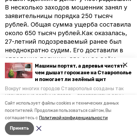
В несколько заходов мошенник занял у
заявительницы порядка 250 тысяч
рублей. Общая сумма ущерба составила
около 650 тысяч рублей.Как оказалась,
27-летний подозреваемый ранее был
неоднократно судим. Его доставили в
отделение полиции, где он во всём
Машины портят, а деревья чистят:
признался. На данный момент
чем дышат горожане на Ставрополье
автомобиль изъят и после проведения
и помогает ли зелёный щит
следственных действий будет
Вокруг многих городов Ставрополья созданы так
возвращён собственнику.Ранее
называемые зелёные пояса — лесопарковые зоны,
сообщалось, что житель Ессентуков
снижающие негативное воздействие выхлопных
Сайт использует файлы cookies и технических данных
газов на атмосферу. Справляются ли они с
продал
арестованный автомобиль.
посетителей.
Продолжая пользоваться сайтом, Вы
постоянно растущим потоком автотранспорта и
соглашаетесь с
Политикой конфиденциальности
каким воздухом дышат жители края, узнала
Принять
корреспондент «Победы26».
Авторы:
Алексей Прус