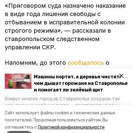
«Приговором суда назначено наказание
в виде года лишения свободы с
отбыванием в исправительной колонии
строгого режима», — рассказали в
ставропольском следственном
управлении СКР.
Напомним, до этого
сообщалось
о
жительнице Ипатово, которая получила
Машины портят, а деревья чистят:
пять лет тюрьмы. По версии следствия,
чем дышат горожане на Ставрополье
у дамы случился конфликт с сожителем,
и помогает ли зелёный щит
и она ударила обидчика ножом в живот.
Вокруг многих городов Ставрополья созданы так
Мужчина скончался.
называемые зелёные пояса — лесопарковые зоны,
снижающие негативное воздействие выхлопных
Сайт использует файлы cookies и технических данных
газов на атмосферу. Справляются ли они с
Фото: СУ СКР по Ставропольскому краю
посетителей.
Продолжая пользоваться сайтом, Вы
постоянно растущим потоком автотранспорта и
соглашаетесь с
Политикой конфиденциальности
каким воздухом дышат жители края, узнала