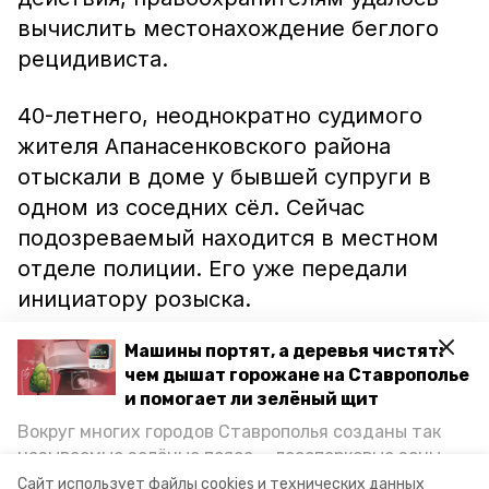
вычислить местонахождение беглого
рецидивиста.
40-летнего, неоднократно судимого
жителя Апанасенковского района
отыскали в доме у бывшей супруги в
одном из соседних сёл. Сейчас
подозреваемый находится в местном
отделе полиции. Его уже передали
инициатору розыска.
Машины портят, а деревья чистят:
Ранее на скамье подсудимых
оказалась
чем дышат горожане на Ставрополье
жительница Ипатова. Женщина
и помогает ли зелёный щит
получила пять лет за убийство
Вокруг многих городов Ставрополья созданы так
ревнивого сожителя. Она будет
называемые зелёные пояса — лесопарковые зоны,
отбывать наказание в колонии общего
снижающие негативное воздействие выхлопных
Сайт использует файлы cookies и технических данных