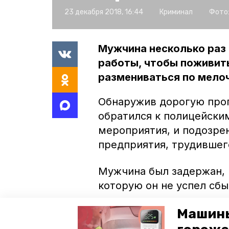
23 декабря 2018, 16:44
Криминал
Фото
Мужчина несколько раз 
работы, чтобы поживить
размениваться по мело
Обнаружив дорогую проп
обратился к полицейски
мероприятия, и подозре
предприятия, трудившег
Мужчина был задержан, 
которую он не успел сбы
посещал старое место ра
Машины
грабежа провалилась, а
платье, бутылку шампанс