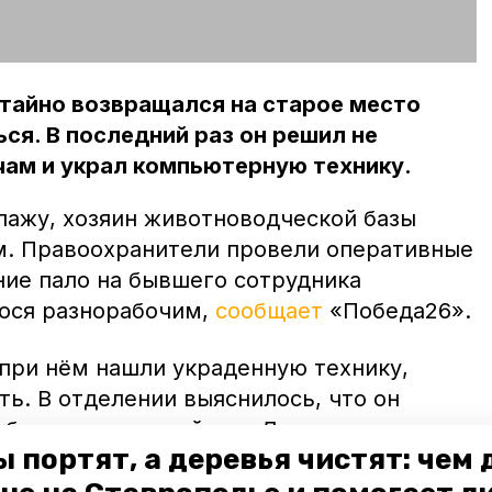
:
тайно возвращался на старое место
ся. В последний раз он решил не
чам и украл компьютерную технику.
ажу, хозяин животноводческой базы
м. Правоохранители провели оперативные
ние пало на бывшего сотрудника
ося разнорабочим,
сообщает
«Победа26».
при нём нашли украденную технику,
ть. В отделении выяснилось, что он
боты не в первый раз. До этого попытка
 портят, а деревья чистят: чем
 ещё раньше он смог стащить женское
кого и коробку конфет. Теперь за свои