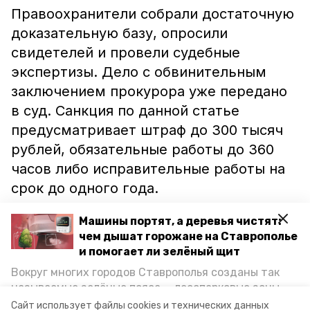
Правоохранители собрали достаточную
доказательную базу, опросили
свидетелей и провели судебные
экспертизы. Дело с обвинительным
заключением прокурора уже передано
в суд. Санкция по данной статье
предусматривает штраф до 300 тысяч
рублей, обязательные работы до 360
часов либо исправительные работы на
срок до одного года.
Машины портят, а деревья чистят:
Ранее сообщалось, что юная
чем дышат горожане на Ставрополье
ставропольчанка
ответит
за
и помогает ли зелёный щит
нецензурные надписи на памятнике
Вокруг многих городов Ставрополья созданы так
«Воинам — землякам, погибшим в годы
называемые зелёные пояса — лесопарковые зоны,
Гражданской и Великой Отечественной
снижающие негативное воздействие выхлопных
Сайт использует файлы cookies и технических данных