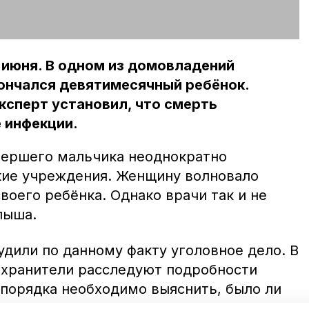
 июня. В одном из домовладений
ончался девятимесячный ребёнок.
ксперт установил, что смерть
 инфекции.
мершего мальчика неоднократно
кие учреждения. Женщину волновало
воего ребёнка. Однако врачи так и не
лыша.
дили по данному факту уголовное дело. В
охранители расследуют подробности
порядка необходимо выяснить, было ли
ьным и своевременным, или же имела