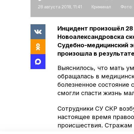
28 августа 2018, 11:41
Криминал
Фото:
Инцидент произошёл 28
Новоалександровска ск
Судебно-медицинский э
произошла в результате
Выяснилось, что мать у
обращалась в медицинс
болезненное состояние с
смогли спасти жизнь ма
Сотрудники СУ СКР возбу
настоящее время право
происшествия. Стражам 
лечение ребёнка правил