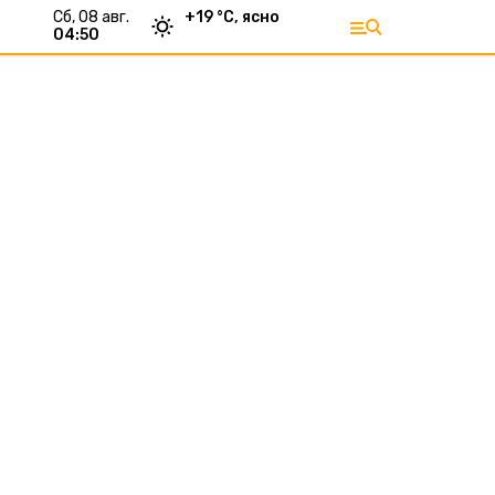
сб, 08 авг.
+
19
°С,
ясно
04:50