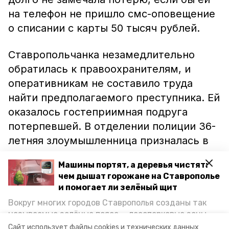
на телефон не пришло смс-оповещение
о списании с карты 50 тысяч рублей.
Ставропольчанка незамедлительно
обратилась к правоохранителям, и
оперативникам не составило труда
найти предполагаемого преступника. Ей
оказалось гостеприимная подруга
потерпевшей. В отделении полиции 36-
летняя злоумышленница призналась в
совершённом преступлении.
Машины портят, а деревья чистят:
чем дышат горожане на Ставрополье
Ранее «Труновский» писал, что в
и помогает ли зелёный щит
Зеленокумске двое ранее судимых
Вокруг многих городов Ставрополья созданы так
мужчин
украли с завода
редукторы, а в
называемые зелёные пояса — лесопарковые зоны,
краевом центре угонщик
врезался в
снижающие негативное воздействие выхлопных
Сайт использует файлы cookies и технических данных