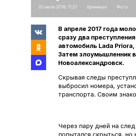
30 июля 2018, 11:27
Криминал
Фото:
В апреле 2017 года мол
сразу два преступления 
автомобиль Lada Priora,
Затем злоумышленник вз
Новоалександровск.
Скрывая следы преступл
выбросил номера, уста
транспорта. Своим знак
Через пару дней на сле
попытался скрыться, но 