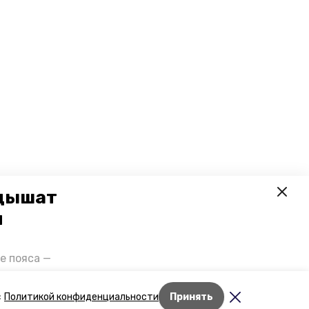
 дышат
и
е пояса —
газов на
отранспорта
Лента новостей
с
Политикой конфиденциальности
Принять
ды26».