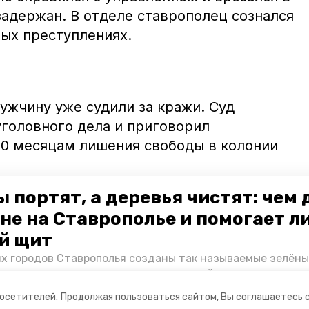
задержан. В отделе ставрополец сознался
ных преступлениях.
ужчину уже судили за кражи. Суд
головного дела и приговорил
 10 месяцам лишения свободы в колонии
 портят, а деревья чистят: чем
не на Ставрополье и помогает л
рецидивист из Ставрополя
угнал
й щит
хайловска.
их городов Ставрополья созданы так называемые зелёны
е зоны, снижающие негативное воздействие выхлопных 
Справляются ли они с постоянно растущим потоком авт
посетителей.
Продолжая пользоваться сайтом, Вы соглашаетесь 
духом дышат жители края, узнала корреспондент «Побе