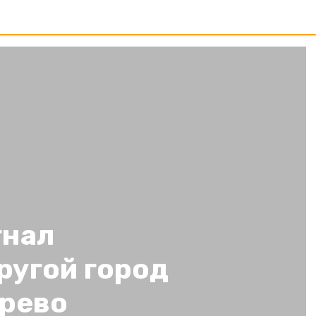
гнал
ругой город
ерево