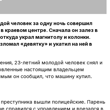
одой человек за одну ночь совершил
в краевом центре. Сначала он залез в
 откуда украл магнитолу и колонки.
ломал «девятку» и укатил на ней в
ения, 23-летний молодой человек снял и
новленные настоящим владельцем
омым он сообщил, что машину купил.
д преступника вышли полицейские. Парень
не справился с управлением и врезался в