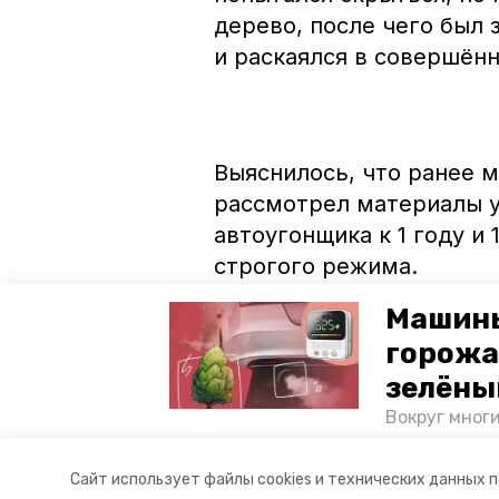
дерево, после чего был 
и раскаялся в совершён
Выяснилось, что ранее м
рассмотрел материалы у
автоугонщика к 1 году и
строгого режима.
Машины
горожа
Ранее сообщалось, что 
зелёны
легковушку
у жителя Ми
Вокруг мног
лесопарковы
атмосферу. 
Авторы:
Максим Ковалев
Сайт использует файлы cookies и технических данных 
и каким воз