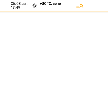
сб, 08 авг.
+
30
°С,
ясно
17:49