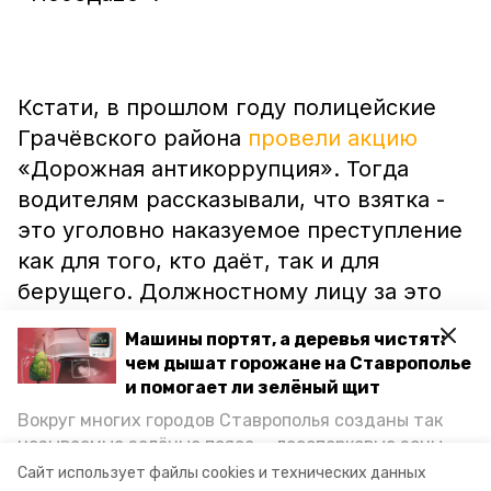
Кстати, в прошлом году полицейские
Грачёвского района
провели акцию
«Дорожная антикоррупция». Тогда
водителям рассказывали, что взятка -
это уголовно наказуемое преступление
как для того, кто даёт, так и для
берущего. Должностному лицу за это
грозит до восьми лет лишения свободы.
Машины портят, а деревья чистят:
чем дышат горожане на Ставрополье
и помогает ли зелёный щит
Вокруг многих городов Ставрополья созданы так
Напомним, как сообщалось ранее,
называемые зелёные пояса — лесопарковые зоны,
ставрополец
заплатил
семь тысяч
снижающие негативное воздействие выхлопных
Сайт использует файлы cookies и технических данных