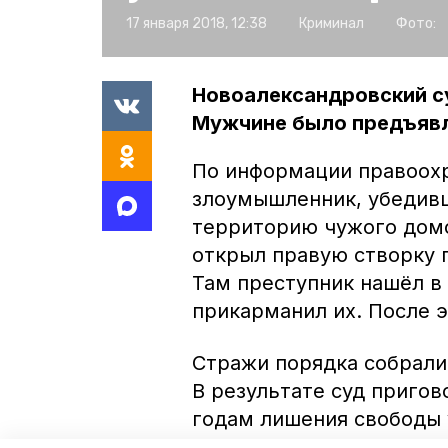
17 января 2018, 12:38
Криминал
Фото:
Новоалександровский с
Мужчине было предъявл
По информации правоохр
злоумышленник, убедивши
территорию чужого домо
открыл правую створку п
Там преступник нашёл в 
прикарманил их. После 
Стражи порядка собрали
В результате суд приго
годам лишения свободы 
сроком.