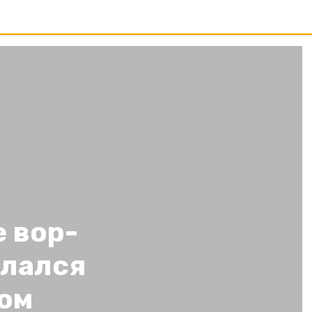
 вор-
елался
ом