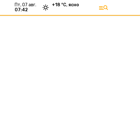
пт, 07 авг.
+
18
°С,
ясно
07:42