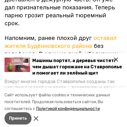
дал признательные показания. Теперь
парню грозит реальный тюремный
срок.
Напомним, ранее плохой друг
оставил
жителя Будённовского района
без
телефонов. В один из дней, убедившись,
Машины портят, а деревья чистят:
что хозяина нет на месте, гражданин
чем дышат горожане на Ставрополье
пробрался в дом и забрал
и помогает ли зелёный щит
приглянувшуюся технику. В отношении
Вокруг многих городов Ставрополья созданы так
злоумышленника возбуждено уголовное
называемые зелёные пояса — лесопарковые зоны,
дело. Похищенное имущество
снижающие негативное воздействие выхлопных
Сайт использует файлы cookies и технических данных
газов на атмосферу. Справляются ли они с
возвращено законному владельцу.
посетителей.
Продолжая пользоваться сайтом, Вы
постоянно растущим потоком автотранспорта и
соглашаетесь с
Политикой конфиденциальности
каким воздухом дышат жители края, узнала
Принять
корреспондент «Победы26».
Авторы:
Сергей Сыровацкий