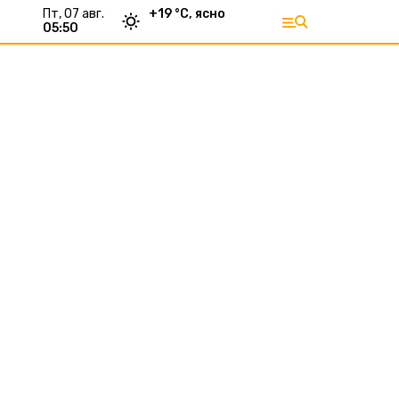
пт, 07 авг.
+
19
°С,
ясно
05:50