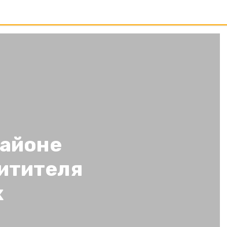
районе
итителя
х