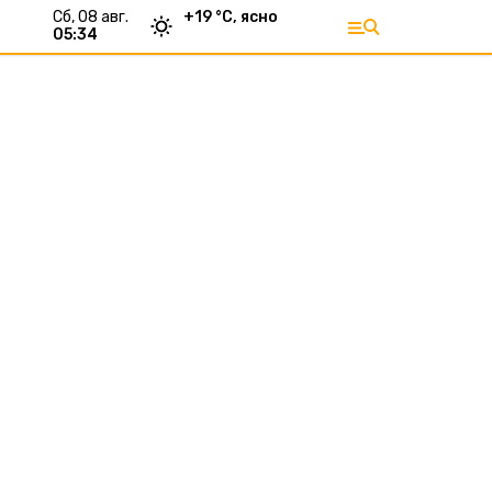
сб, 08 авг.
+
19
°С,
ясно
05:34