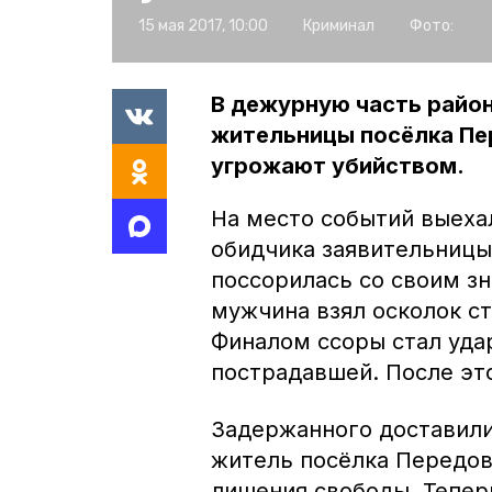
15 мая 2017, 10:00
Криминал
Фото:
В дежурную часть район
жительницы посёлка Пер
угрожают убийством.
На место событий выеха
обидчика заявительницы
поссорилась со своим з
мужчина взял осколок ст
Финалом ссоры стал удар
пострадавшей. После эт
Задержанного доставили 
житель посёлка Передов
лишения свободы. Теперь