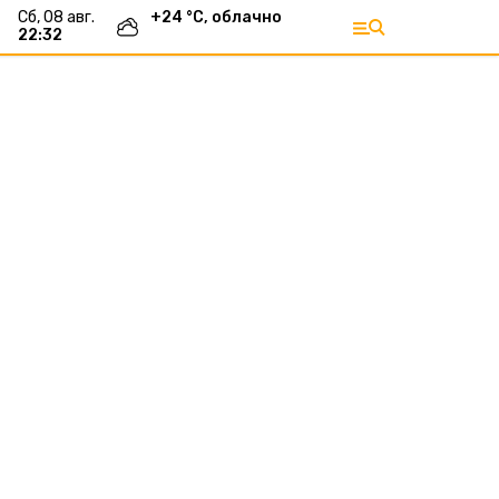
сб, 08 авг.
+
24
°С,
облачно
22:32