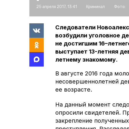
25 апреля 2017, 13:41
Криминал
Фото:
Следователи Новоалекс
возбудили уголовное де
не достигшим 16–летнег
выступает 13-летняя де
летнему знакомому.
В августе 2016 года мол
несовершеннолетней деву
ее возрасте.
На данный момент следо
опросили свидетелей. П
закрепление полученных
преступления. Расследо