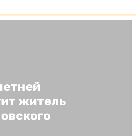
летней
тит житель
овского