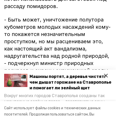
рассаду помидоров.
- Быть может, уничтожение полутора
кубометров молодых насаждений кому-
то покажется незначительным
проступком, но мы расцениваем это,
как настоящий акт вандализма,
надругательства над родной природой,
- подчеркнул министр природных
ресурсов и охраны окружающей среды
Машины портят, а деревья чистят:
края Андрей Хлопянов. – Мы и впредь
чем дышат горожане на Ставрополье
намерены внимательно оберегать
и помогает ли зелёный щит
зеленое богатство Ставрополья от
Вокруг многих городов Ставрополья созданы так
посягательств нечистых на руку
называемые зелёные пояса — лесопарковые зоны,
любителей поживиться за
снижающие негативное воздействие выхлопных
Сайт использует файлы cookies и технических данных
газов на атмосферу. Справляются ли они с
государственный счет.
посетителей.
Продолжая пользоваться сайтом, Вы