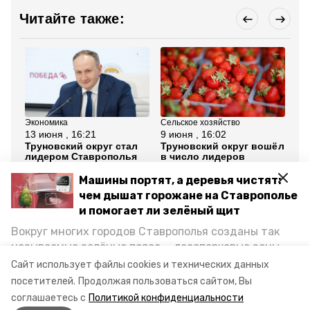
Читайте также:
Экономика
Сельское хозяйство
Бла
13 июня , 16:21
9 июня , 16:02
8 
Труновский округ стал
Труновский округ вошёл
Дв
лидером Ставрополья
в число лидеров
бл
по выполнению плана
региона по сбору
ре
роста инвестиций
клубники
Тр
Машины портят, а деревья чистят:
чем дышат горожане на Ставрополье
Все новости
и помогает ли зелёный щит
Вокруг многих городов Ставрополья созданы так
называемые зелёные пояса — лесопарковые зоны,
голосование
нацпроект
снижающие негативное воздействие выхлопных
Сайт использует файлы cookies и технических данных
газов на атмосферу. Справляются ли они с
посетителей.
Продолжая пользоваться сайтом, Вы
труновский округ
постоянно растущим потоком автотранспорта и
соглашаетесь с
Политикой конфиденциальности
каким воздухом дышат жители края, узнала