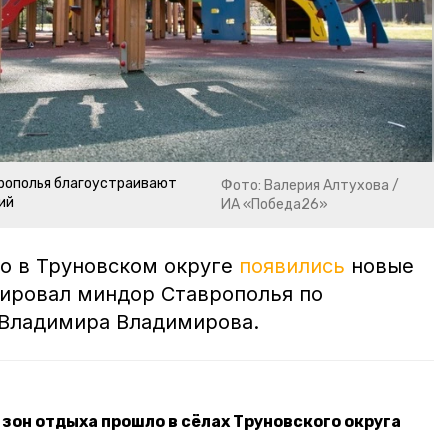
врополья благоустраивают
Фото: Валерия Алтухова /
ий
ИА «Победа26»
то в Труновском округе
появились
новые
рировал миндор Ставрополья по
 Владимира Владимирова.
зон отдыха прошло в сёлах Труновского округа