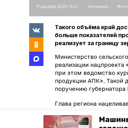
11 декабря 2020, 16:21
Экономика
Фото
Такого объёма край дост
больше показателей про
реализует за границу зе
Министерство сельского
реализации нацпроекта 
при этом ведомство кур
продукции АПК». Такой 
поручению губернатора
Глава региона нацелива
освоение новых рынков 
Машины
продукцию ООО «Ясон-аг
«Невинномысский маслоэ