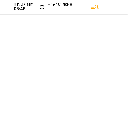
пт, 07 авг.
+
19
°С,
ясно
05:48