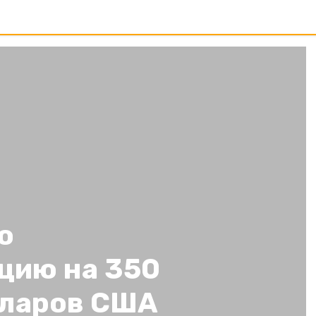
о
цию на 350
лларов США