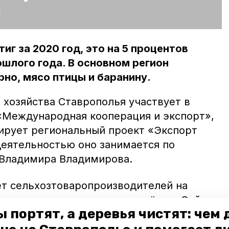
:
иг за 2020 год, это на 5 процентов
шлого года. В основном регион
рно, мясо птицы и баранину.
 хозяйства Ставрополья участвует в
«Международная кооперация и экспорт»,
ирует региональный проект «Экспорт
деятельностью оно занимается по
 Владимира Владимирова.
ет сельхозтоваропроизводителей на
и расширение списка импортёров. Сейчас
 портят, а деревья чистят: чем
ро», ГАП «Ресурс», ООО
кстракционный завод» и многих других