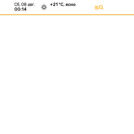
сб, 08 авг.
+
21
°С,
ясно
00:14