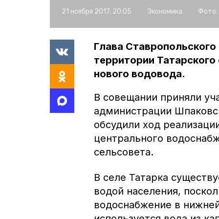
21 ноября 2017, 20:05
Экономика
Фото:
Глава Ставропольского 
территории Татарского
нового водовода.
В совещании приняли уч
администрации Шпаковск
обсудили ход реализации
центрального водоснабж
сельсовета.
В селе Татарка существ
водой населения, поско
водоснабжение в нижней 
используется вода из ка