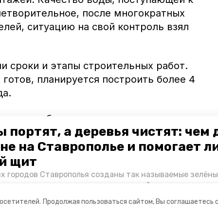
летворительное, после многократных
лей, ситуацию на свой контроль взял
и сроки и этапы строительных работ.
 готов, планируется построить более 4
а.
одства работ, к маю следующего года
 портят, а деревья чистят: чем
аче в эксплуатацию. После этого водой
не на Ставрополье и помогает л
чены 800 домовладений Татарского
ют 2,6 тысяч человек. К строительству
й щит
лижайшее время.
их городов Ставрополья созданы так называемые зелёны
е зоны, снижающие негативное воздействие выхлопных 
Справляются ли они с постоянно растущим потоком авт
посетителей.
Продолжая пользоваться сайтом, Вы соглашаетесь 
духом дышат жители края, узнала корреспондент «Побе