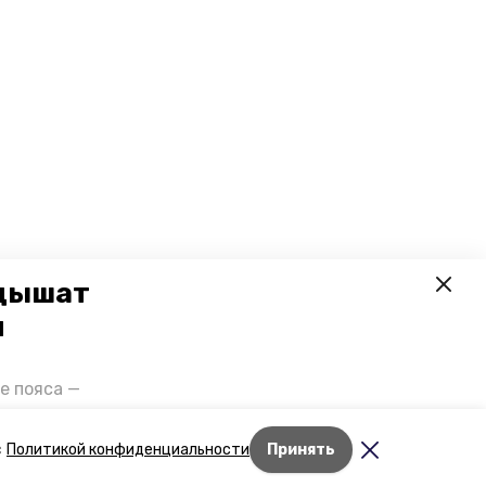
 дышат
и
е пояса —
газов на
отранспорта
Лента новостей
с
Политикой конфиденциальности
Принять
ды26».