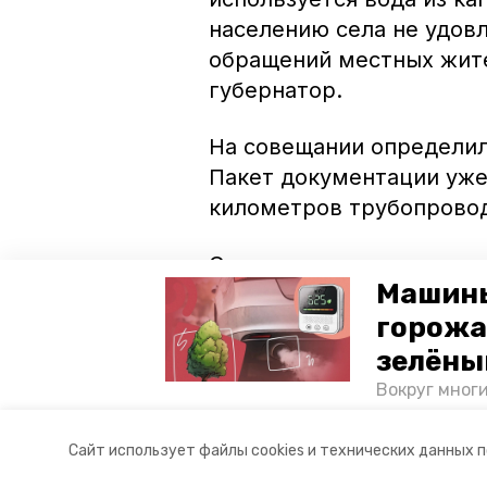
населению села не удов
обращений местных жите
губернатор.
На совещании определил
Пакет документации уже
километров трубопровод
Согласно планам произв
Машины
объект будет готов к сд
горожа
постоянно будут обеспе
сельсовета, где прожива
зелёны
водовода приступят в б
Вокруг мног
лесопарковы
атмосферу. 
Авторы:
Дарья Шац
Сайт использует файлы cookies и технических данных 
и каким воз