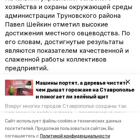
хозяйства и охраны окружающей среды
администрации Труновского района
Павел Шейкин отметил высокие
достижения местного овцеводства. По
его словам, достигнутые результаты
являются показателем качественной и
слаженной работы коллективов
предприятий.
Машины портят, а деревья чистят:
Ранее в рамках рабочей поездки в
чем дышат горожане на Ставрополье
Труновский район министр краевого
и помогает ли зелёный щит
сельского хозяйства
напомнил
Вокруг многих городов Ставрополья созданы так
аграриям о новых способах
называемые зелёные пояса — лесопарковые зоны,
господдержки фермерства в виде
снижающие негативное воздействие выхлопных
Сайт использует файлы cookies и технических данных
газов на атмосферу. Справляются ли они с
субсидий
.
посетителей.
Продолжая пользоваться сайтом, Вы
постоянно растущим потоком автотранспорта и
соглашаетесь с
Политикой конфиденциальности