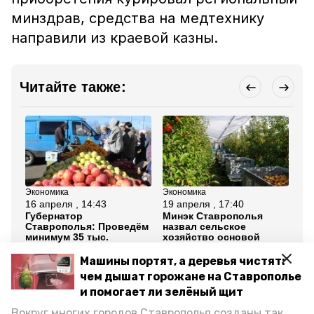
минздрав, средства на медтехнику
направили из краевой казны.
Читайте также:
Экономика
Экономика
Сел
16 апреля , 14:43
19 апреля , 17:40
17
Губернатор
Минэк Ставрополья
На
Ставрополья: Проведём
назвал сельское
пл
минимум 35 тыс.
хозяйство основой
ме
ярмарок в 2026 году
продбезопасности
к 
региона
Машины портят, а деревья чистят:
чем дышат горожане на Ставрополье
Все новости
и помогает ли зелёный щит
Вокруг многих городов Ставрополья созданы так